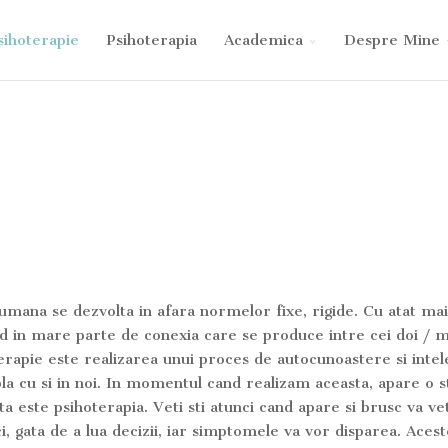
sihoterapie
Psihoterapia
Academica
Despre Mine
umana se dezvolta in afara normelor fixe, rigide. Cu atat mai
nd in mare parte de conexia care se produce intre cei doi / m
erapie este realizarea unui proces de autocunoastere si inte
a cu si in noi. In momentul cand realizam aceasta, apare o st
 este psihoterapia. Veti sti atunci cand apare si brusc va vet
ci, gata de a lua decizii, iar simptomele va vor disparea. Aces