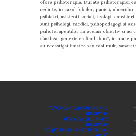
ofera psihoterapia. Durata psihoterapiei e
sedinte, in cazul fobiilor, panicii, obsesiil
psihiatri, asistenti sociali, teologi, consil
sunt psihologi, medici, psihopedagogi si as
psihoterapeutilor au acelasi obiectiv si au 
clasificat generic ca fiind „bun”, in mare 
au recastigat linistea sau mai mult, sanatat
"Fiecare om are cate-o
w
nebunie,
dar cea mai mare
w
nebunie,
dupa mine, e sa n-ai nici
una"