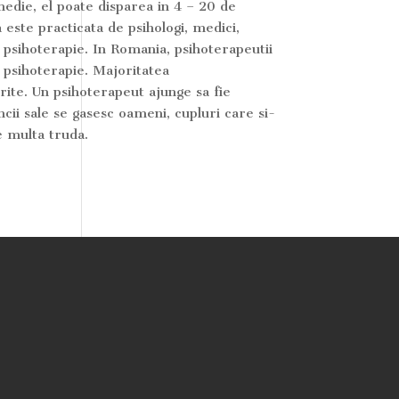
edie, el poate disparea in 4 – 20 de
a este practicata de psihologi, medici,
 in psihoterapie. In Romania, psihoterapeutii
e psihoterapie. Majoritatea
erite. Un psihoterapeut ajunge sa fie
cii sale se gasesc oameni, cupluri care si-
e multa truda.