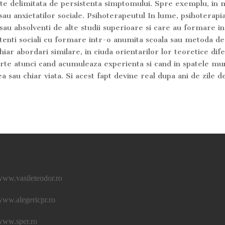
ste delimitata de persistenta simptomului. Spre exemplu, in m
or sau anxietatilor sociale. Psihoterapeutul In lume, psihoterapi
ieri sau absolventi de alte studii superioare si care au formare
istenti sociali cu formare intr-o anumita scoala sau metoda d
chiar abordari similare, in ciuda orientarilor lor teoretice dif
parte atunci cand acumuleaza experienta si cand in spatele mun
ea sau chiar viata. Si acest fapt devine real dupa ani de zile d
ww.vasileteodor.ro
ww.alegericpr.ro
www.sper.ro