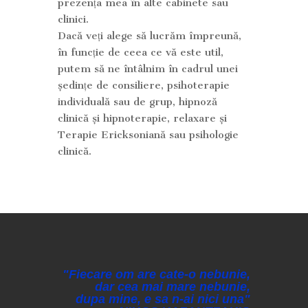
prezența mea în alte cabinete sau
clinici.
Dacă veți alege să lucrăm împreună,
în funcție de ceea ce vă este util,
putem să ne întâlnim în cadrul unei
ședințe de consiliere, psihoterapie
individuală sau de grup, hipnoză
clinică și hipnoterapie, relaxare și
Terapie Ericksoniană sau psihologie
clinică.
"Fiecare om are cate-o nebunie,
dar cea mai mare nebunie,
dupa mine, e sa n-ai nici una"