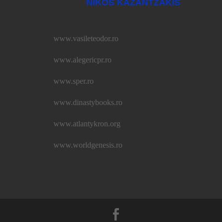
NIKOS KAZANTZAKIS
www.vasileteodor.ro
www.alegericpr.ro
www.sper.ro
www.dinastybooks.ro
www.atlantykron.org
www.worldgenesis.ro