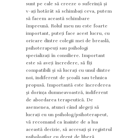
sunt pe cale să creeze o suferință și
v-ați hotărât să schimbați ceva, putem
să facem această schimbare
împreună. Rolul meu nu este foarte
important, puteți face acest lucru, cu
oricare dintre colegii mei de breaslă,
psihoterapeuți sau psihologi
specializați în consiliere. Important
este să aveți încredere, să fiți
compatibili și să lucrați cu unul dintre
noi, indiferent de școală sau tehnica
propusă. Importantă este încrederea
și dorința dumneavoastră, indiferent
de abordarea terapeutică. De
asemenea, atunci când alegeți să
lucrați cu un psiholog/psihoterapeut,
vă recomand ca înainte de a lua
această decizie, să accesați și registrul
psihologilor cu drept de liberă