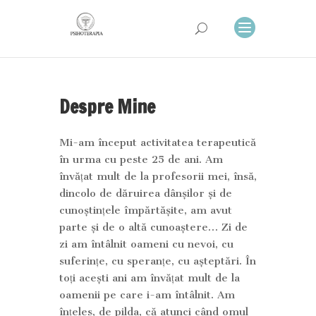
Despre Mine
Mi-am început activitatea terapeutică
în urma cu peste 25 de ani. Am
învățat mult de la profesorii mei, însă,
dincolo de dăruirea dânșilor și de
cunoștințele împărtășite, am avut
parte și de o altă cunoaștere… Zi de
zi am întâlnit oameni cu nevoi, cu
suferințe, cu speranțe, cu așteptări. În
toți acești ani am învățat mult de la
oamenii pe care i-am întâlnit. Am
înțeles, de pilda, că atunci când omul