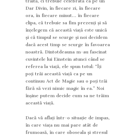
trăită, ci trebuie celebrată ca pe un
Dar Divin, în fiecare zi, în fiecare
ora, în fiecare minut… în fiecare
clipa, că trebuie sa fim prezenți și să
înțelegem că această viață este unică
și că timpul se scurge și noi decidem
dacă acest timp se scurge în favoarea
noastră. Dintotdeauna m-au fascinat
cuvintele lui Einstein atunci când se
referea la viață, ele spun totul: “Îți
poți trăi această viață ca pe un
continuu Act de Magie sau o poți trăi
fără să vezi nimic magic în ea.” Noi
înșine putem decide cum sa ne trăim
această viață.
Dacă vă aflați într-o situație de impas,
în care viața nu mai pare atât de
frumoasă, în care oboseala și stresul