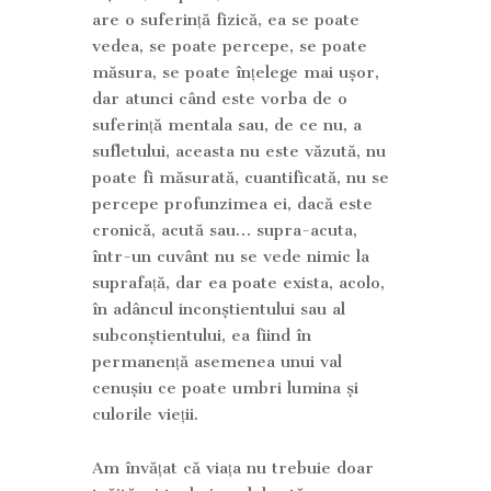
are o suferință fizică, ea se poate
vedea, se poate percepe, se poate
măsura, se poate înțelege mai ușor,
dar atunci când este vorba de o
suferință mentala sau, de ce nu, a
sufletului, aceasta nu este văzută, nu
poate fi măsurată, cuantificată, nu se
percepe profunzimea ei, dacă este
cronică, acută sau… supra-acuta,
într-un cuvânt nu se vede nimic la
suprafață, dar ea poate exista, acolo,
în adâncul inconștientului sau al
subconștientului, ea fiind în
permanență asemenea unui val
cenușiu ce poate umbri lumina și
culorile vieții.
Am învățat că viața nu trebuie doar