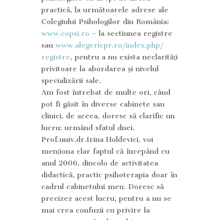
practică, la următoarele adrese ale
Colegiului Psihologilor din România:
www.copsi.ro
– la sectiunea registre
sau
www.alegericpr.ro/index.php/
registre
, pentru a nu exista neclarități
privitoare la abordarea și nivelul
specializării sale.
Am fost întrebat de multe ori, când
pot fi găsit în diverse cabinete sau
clinici, de aceea, doresc să clarific un
lucru: urmând sfatul dnei.
Prof.univ.dr.Irina Holdevici, voi
menționa clar faptul că începând cu
anul 2006, dincolo de activitatea
didactică, practic psihoterapia doar în
cadrul cabinetului meu. Doresc să
precizez acest lucru, pentru a nu se
mai crea confuzii cu privire la