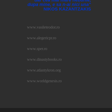
dar cea mai mare nebunie,
dupa mine, e sa n-ai nici una"
NIKOS KAZANTZAKIS
www.vasileteodor.ro
www.alegericpr.ro
www.sper.ro
www.dinastybooks.ro
www.atlantykron.org
www.worldgenesis.ro