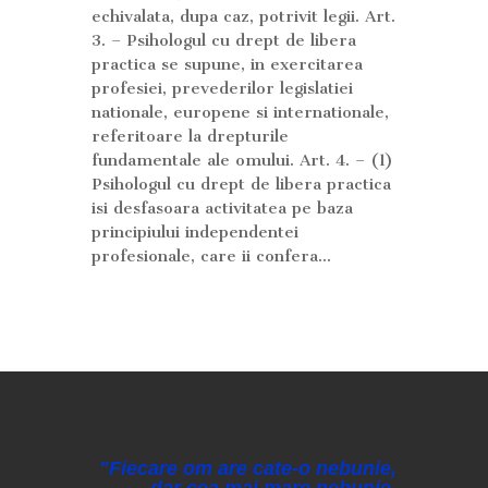
echivalata, dupa caz, potrivit legii. Art.
3. – Psihologul cu drept de libera
practica se supune, in exercitarea
profesiei, prevederilor legislatiei
nationale, europene si internationale,
referitoare la drepturile
fundamentale ale omului. Art. 4. – (1)
Psihologul cu drept de libera practica
isi desfasoara activitatea pe baza
principiului independentei
profesionale, care ii confera...
"Fiecare om are cate-o nebunie,