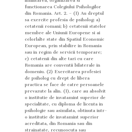
infiintarea, organizarea si
functionarea Colegiului Psihologilor
din Romania. Art. 2. – (1) Au dreptul
sa exercite profesia de psiholog: a)
cetatenii romani; b) cetatenii statelor
membre ale Uniunii Europene si ai
celorlalte state din Spatiul Economic
European, prin stabilire in Romania
sau in regim de servicii temporare;
c) cetatenii din alte tari cu care
Romania are conventii bilaterale in
domeniu. (2) Exercitarea profesiei
de psiholog cu drept de libera
practica se face de catre persoanele
prevazute la alin. (1), care au absolvit
o institutie de invatamint superior de
specialitate, cu diploma de licenta in
psihologie sau asimilata, obtinuta intr-
o institutie de invatamint superior
acreditata, din Romania sau din
strainatate, recunoscuta sau