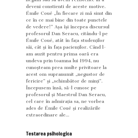
deveni constienti de aceste motive.
Émile Coué „În fiecare zi mă simt din
ce în ce mai bine din toate punctele
de vedere!” Așa își începea discursul
profesorul Dan Seracu, citându-l pe
Émile Coué, atât în fața studenților
săi, cât și în fața pacienților. Când l-
am auzit pentru prima oară era
undeva prin toamna lui 1994, nu
cunoșteam prea multe privitoare la
acest om supranumit „negustor de
fericire” și „schimbător de minți”.
Începusem însă, să-l cunosc pe
profesorul și Maestrul Dan Seracu,
cel care în admirația sa, ne vorbea
ades de Émile Coué și realizările
extraordinare ale...
Testarea psihologica