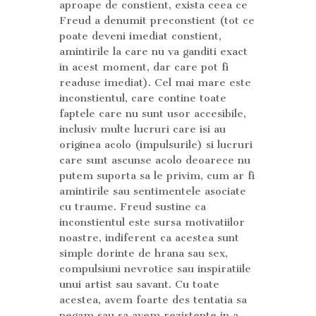
aproape de constient, exista ceea ce
Freud a denumit preconstient (tot ce
poate deveni imediat constient,
amintirile la care nu va ganditi exact
in acest moment, dar care pot fi
readuse imediat). Cel mai mare este
inconstientul, care contine toate
faptele care nu sunt usor accesibile,
inclusiv multe lucruri care isi au
originea acolo (impulsurile) si lucruri
care sunt ascunse acolo deoarece nu
putem suporta sa le privim, cum ar fi
amintirile sau sentimentele asociate
cu traume. Freud sustine ca
inconstientul este sursa motivatiilor
noastre, indiferent ca acestea sunt
simple dorinte de hrana sau sex,
compulsiuni nevrotice sau inspiratiile
unui artist sau savant. Cu toate
acestea, avem foarte des tentatia sa
negam sau sa avem rezistente in a